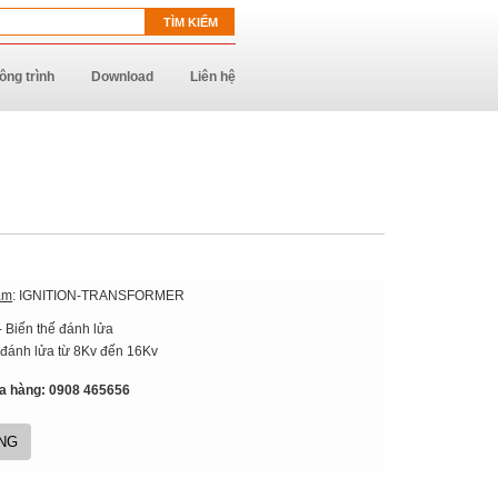
ông trình
Download
Liên hệ
ẩm
: IGNITION-TRANSFORMER
 Biến thế đánh lửa
 đánh lửa từ 8Kv đến 16Kv
a hàng: 0908 465656
NG