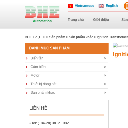
Vietnamese
English
Trang chủ
Giới thiệu
Sản
BHE Co.,LTD
>
Sản phẩm
>
Sản phẩm khác
> Ignition Transformer
DANH MỤC SẢN PHẨM
Ignit
Biến tần
Cảm biến
Motor
Thiết bị đóng cắt
Sản phẩm khác
LIÊN HỆ
• Tel: (+84-28) 3812 1982