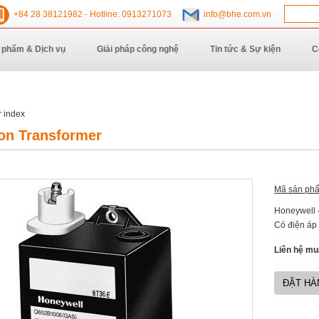
+84 28 38121982 - Hotline: 0913271073
info@bhe.com.vn
 phẩm & Dịch vụ
Giải pháp công nghệ
Tin tức & Sự kiện
C
ion Transformer
Mã sản ph
Honeywell -
Có điện áp
Liên hệ mu
ĐẶT HÀ